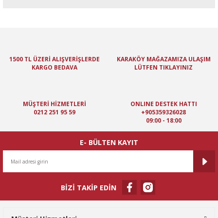
Bu ürünün fiyat bilgisi, resim, ürün açıklamalarında ve diğer
konularda yetersiz gördüğünüz noktaları öneri formunu kullanarak
tarafımıza iletebilirsiniz.
Görüş ve önerileriniz için teşekkür ederiz.
1500 TL ÜZERİ ALIŞVERİŞLERDE
KARAKÖY MAĞAZAMIZA ULAŞIM
KARGO BEDAVA
LÜTFEN TIKLAYINIZ
Ürün resmi kalitesiz, bozuk veya görüntülenemiyor.
Ürün açıklamasında eksik bilgiler bulunuyor.
Ürün bilgilerinde hatalar bulunuyor.
MÜŞTERİ HİZMETLERİ
ONLINE DESTEK HATTI
Ürün fiyatı diğer sitelerden daha pahalı.
0212 251 95 59
+905359326028
09:00 - 18:00
Bu ürüne benzer farklı alternatifler olmalı.
E- BÜLTEN KAYIT
BİZİ TAKİP EDİN
Gönder