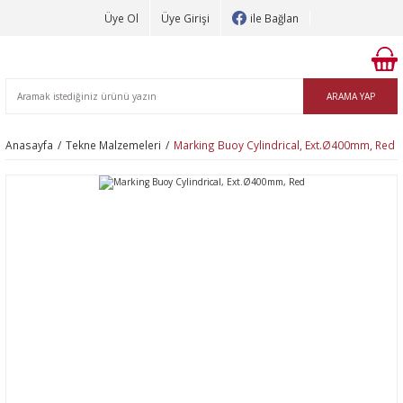
Üye Ol
Üye Girişi
ile Bağlan
ARAMA YAP
Anasayfa
Tekne Malzemeleri
Marking Buoy Cylindrical, Ext.Ø400mm, Red