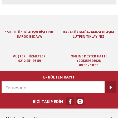
Bu ürünün fiyat bilgisi, resim, ürün açıklamalarında ve diğer
konularda yetersiz gördüğünüz noktaları öneri formunu kullanarak
tarafımıza iletebilirsiniz.
Görüş ve önerileriniz için teşekkür ederiz.
1500 TL ÜZERİ ALIŞVERİŞLERDE
KARAKÖY MAĞAZAMIZA ULAŞIM
KARGO BEDAVA
LÜTFEN TIKLAYINIZ
Ürün resmi kalitesiz, bozuk veya görüntülenemiyor.
Ürün açıklamasında eksik bilgiler bulunuyor.
Ürün bilgilerinde hatalar bulunuyor.
MÜŞTERİ HİZMETLERİ
ONLINE DESTEK HATTI
Ürün fiyatı diğer sitelerden daha pahalı.
0212 251 95 59
+905359326028
09:00 - 18:00
Bu ürüne benzer farklı alternatifler olmalı.
E- BÜLTEN KAYIT
BİZİ TAKİP EDİN
Gönder