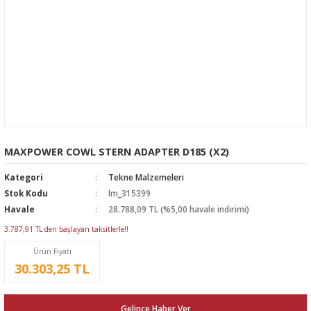
MAXPOWER COWL STERN ADAPTER D185 (X2)
Kategori
Tekne Malzemeleri
Stok Kodu
lm_315399
Havale
28.788,09 TL (%5,00 havale indirimi)
3.787,91 TL den başlayan taksitlerle!!
Ürün Fiyatı
30.303,25 TL
Gelince Haber Ver