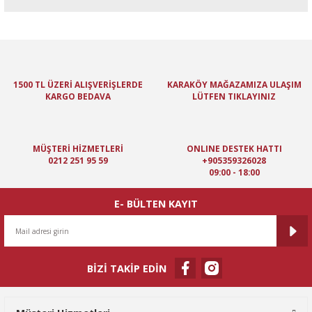
Bu ürünün fiyat bilgisi, resim, ürün açıklamalarında ve diğer
konularda yetersiz gördüğünüz noktaları öneri formunu kullanarak
tarafımıza iletebilirsiniz.
Görüş ve önerileriniz için teşekkür ederiz.
1500 TL ÜZERİ ALIŞVERİŞLERDE
KARAKÖY MAĞAZAMIZA ULAŞIM
KARGO BEDAVA
LÜTFEN TIKLAYINIZ
Ürün resmi kalitesiz, bozuk veya görüntülenemiyor.
Ürün açıklamasında eksik bilgiler bulunuyor.
Ürün bilgilerinde hatalar bulunuyor.
MÜŞTERİ HİZMETLERİ
ONLINE DESTEK HATTI
Ürün fiyatı diğer sitelerden daha pahalı.
0212 251 95 59
+905359326028
09:00 - 18:00
Bu ürüne benzer farklı alternatifler olmalı.
E- BÜLTEN KAYIT
BİZİ TAKİP EDİN
Gönder