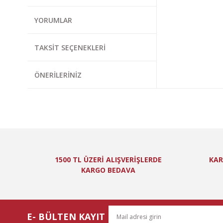
Görüş ve önerileri
YORUMLAR
Ürün resmi kal
Ürün açıklamas
TAKSIT SEÇENEKLERI
Ürün bilgilerin
Ürün fiyatı diğ
ÖNERILERINIZ
Bu ürüne benzer
1500 TL ÜZERİ ALIŞVERİŞLERDE
KAR
KARGO BEDAVA
E- BÜLTEN KAYIT