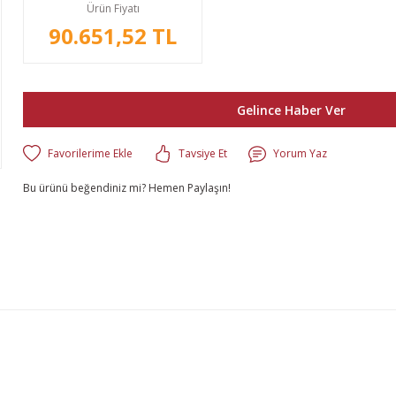
Ürün Fiyatı
90.651,52 TL
Gelince Haber Ver
Tavsiye Et
Yorum Yaz
Bu ürünü beğendiniz mi? Hemen Paylaşın!
lgisi, resim, ürün açıklamalarında ve diğer konularda yetersiz gördüğünüz n