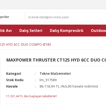
lık Avı
Dalış Setleri
Dalış Kompresörü
Outdoor
125 HYD 6CC DUO COMPO Ø185
MAXPOWER THRUSTER CT125 HYD 6CC DUO C
Kategori
Tekne Malzemeleri
Stok Kodu
lm_317589
Havale
86.118,94 TL (%5,00 havale indirimi)
11.331,44 TL den başlayan taksitlerle!!