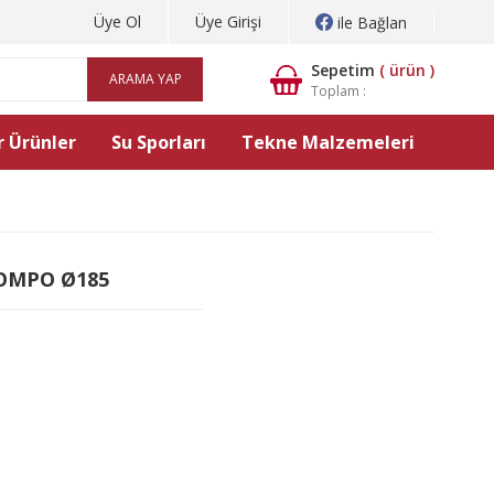
Üye Ol
Üye Girişi
ile Bağlan
Sepetim
(
ürün )
ARAMA YAP
Toplam :
 Ürünler
Su Sporları
Tekne Malzemeleri
OMPO Ø185