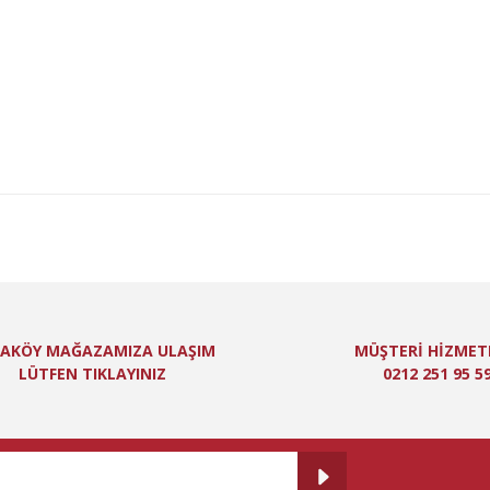
niz için teşekkür ederiz.
Bu ürüne ilk yorumu siz yapın!
itesiz, bozuk veya görüntülenemiyor.
Yorum Yaz
ında eksik bilgiler bulunuyor.
de hatalar bulunuyor.
er sitelerden daha pahalı.
 farklı alternatifler olmalı.
Gönder
AKÖY MAĞAZAMIZA ULAŞIM
MÜŞTERİ HİZMET
LÜTFEN TIKLAYINIZ
0212 251 95 5