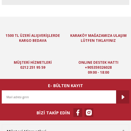
Bu ürünün fiyat bilgisi, resim, ürün açıklamalarında ve diğer
konularda yetersiz gördüğünüz noktaları öneri formunu kullanarak
tarafımıza iletebilirsiniz.
Görüş ve önerileriniz için teşekkür ederiz.
1500 TL ÜZERİ ALIŞVERİŞLERDE
KARAKÖY MAĞAZAMIZA ULAŞIM
KARGO BEDAVA
LÜTFEN TIKLAYINIZ
Ürün resmi kalitesiz, bozuk veya görüntülenemiyor.
Ürün açıklamasında eksik bilgiler bulunuyor.
Ürün bilgilerinde hatalar bulunuyor.
MÜŞTERİ HİZMETLERİ
ONLINE DESTEK HATTI
Ürün fiyatı diğer sitelerden daha pahalı.
0212 251 95 59
+905359326028
09:00 - 18:00
Bu ürüne benzer farklı alternatifler olmalı.
E- BÜLTEN KAYIT
BİZİ TAKİP EDİN
Gönder