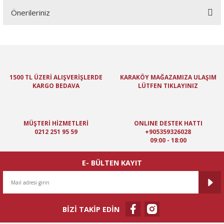
Önerileriniz
Yorum Yaz
Bu ürünün fiyat bilgisi, resim, ürün açıklamalarında ve diğer
konularda yetersiz gördüğünüz noktaları öneri formunu kullanarak
tarafımıza iletebilirsiniz.
Görüş ve önerileriniz için teşekkür ederiz.
1500 TL ÜZERİ ALIŞVERİŞLERDE
KARAKÖY MAĞAZAMIZA ULAŞIM
KARGO BEDAVA
LÜTFEN TIKLAYINIZ
Ürün resmi kalitesiz, bozuk veya görüntülenemiyor.
Ürün açıklamasında eksik bilgiler bulunuyor.
Ürün bilgilerinde hatalar bulunuyor.
MÜŞTERİ HİZMETLERİ
ONLINE DESTEK HATTI
Ürün fiyatı diğer sitelerden daha pahalı.
0212 251 95 59
+905359326028
09:00 - 18:00
Bu ürüne benzer farklı alternatifler olmalı.
E- BÜLTEN KAYIT
BİZİ TAKİP EDİN
Gönder