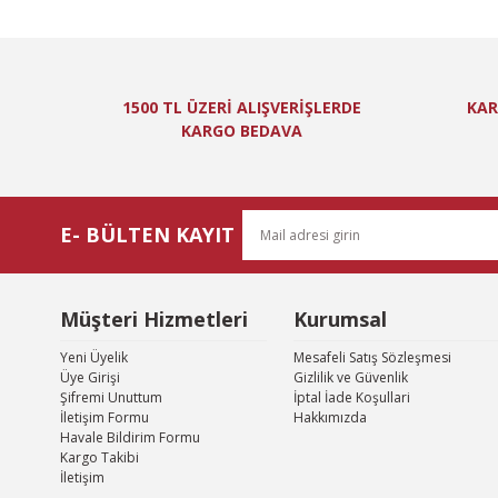
Görüş ve önerileri
Ürün resmi kal
Ürün açıklamas
1500 TL ÜZERİ ALIŞVERİŞLERDE
KAR
Ürün bilgilerin
KARGO BEDAVA
Ürün fiyatı diğ
Bu ürüne benzer
E- BÜLTEN KAYIT
Müşteri Hizmetleri
Kurumsal
Yeni Üyelik
Mesafeli Satış Sözleşmesi
Üye Girişi
Gizlilik ve Güvenlik
Şifremi Unuttum
İptal İade Koşullari
İletişim Formu
Hakkımızda
Havale Bildirim Formu
Kargo Takibi
İletişim