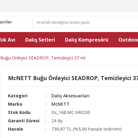
lık Avı
Dalış Setleri
Dalış Kompresörü
Outdoor
uğu Önleyici SEADROP, Temizleyici 37 ml
McNETT Buğu Önleyici SEADROP, Temizleyici 3
Kategori
Dalış Aksesuarları
Marka
McNETT
Stok Kodu
Ds_168.MC.040230
Garanti Süresi
24 Ay
Havale
730,87 TL (%5,00 havale indirimi)