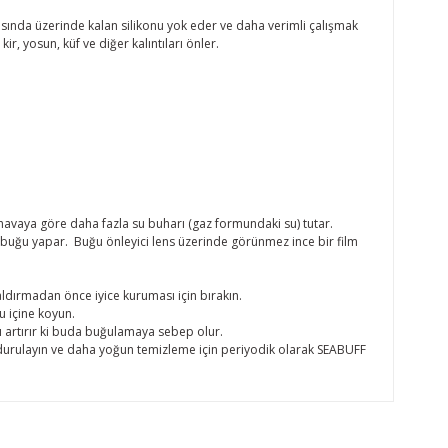
asında üzerinde kalan silikonu yok eder ve daha verimli çalışmak
r, yosun, küf ve diğer kalıntıları önler.
 havaya göre daha fazla su buharı (gaz formundaki su) tutar.
a buğu yapar. Buğu önleyici lens üzerinde görünmez ince bir film
aldırmadan önce iyice kuruması için bırakın.
u içine koyun.
ı artırır ki buda buğulamaya sebep olur.
ile durulayın ve daha yoğun temizleme için periyodik olarak SEABUFF
oktaları öneri formunu kullanarak tarafımıza iletebilirsiniz.