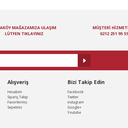
niz için teşekkür ederiz.
Bu ürüne ilk yorumu siz yapın!
itesiz, bozuk veya görüntülenemiyor.
Yorum Yaz
ında eksik bilgiler bulunuyor.
AKÖY MAĞAZAMIZA ULAŞIM
MÜŞTERİ HİZMET
de hatalar bulunuyor.
LÜTFEN TIKLAYINIZ
0212 251 95 5
er sitelerden daha pahalı.
 farklı alternatifler olmalı.
Alışveriş
Bizi Takip Edin
Gönder
Hesabım
Facebook
Sipariş Takip
Twitter
Favorileriniz
ınstagram
Sepetiniz
Google+
Youtube