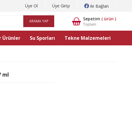
Üye Ol
Üye Girişi
ile Bağlan
Sepetim
(
ürün )
ARAMA YAP
Toplam :
 Ürünler
Su Sporları
Tekne Malzemeleri
7 ml