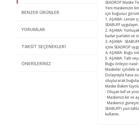
SEADROP Maske Temiz
Yeni maskenizin len
BENZER ÜRÜNLER
için buğusuz görüntü
1. AŞAMA: Lensin iç
SEABUFF uygulayın. 
YORUMLAR
2. AŞAMA: Yumuşak,
kadar parlatın ve s
3. AŞAMA: SEABUFF 
TAKSIT SEÇENEKLERI
içine SEADROP uygu
4. AŞAMA: Buğu önle
5. AŞAMA: Tatlı veya
ÖNERILERINIZ
Buğu önleyici nasıl ç
Maskeler içindeki s
Dolayısıyla hava so
oluşturarak buğula
Maske Bakım tüyola
· Oluşan küf ve yos
· Maskenizi kir ve 
· Maskenizi güneşin
SEABUFF’ı yazı taht
kullanın.
Bu ürünün fiyat bi