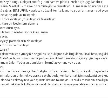
leyici Buğu Önleyici anti-fog, tüm cam ve plastik lensler için uygulanabilir.
slerini SEABUFF – maske ön temizleyici ile temizleyin. Bu maskenizin üretim esn
 sağlar. SEABUFF ile yapılacak düzenli temizlik anti-fog performansını etkileyen ki
ine ve dışında az miktarda
Hızlıca ovalayın , durulayın ve tekrarlayın.
 kuru bir bezle temizlenene
onra durulayın.
ile temizledikten sonra kuru lensin
layın.
yiciyi parmaklarınızla ovalayın
 tuzlu su ile durulayın.
alışır?
ıcak nemin lens yüzeyinin soğuk su ile buluşmasıyla buğulanır. Sıcak hava soğuk
ğuduğunda, su buharının bir parçası küçük likit damlaların içine yoğunlaşır vey
nmayı önler. Yoğuşan damlaların formülasyonunu yok eder.
rı
unu minimize etmek için her dalıştan sonra maskenizi temiz su ile durulayın ve k
aşınmalardan önlemek ve ayrıca seyahat ederken korumak için maskenizi sert kut
 altında bırakmayın veya başınızın üstüne takmayın – sıcaklık maskenin sıcaklığın
anızı silmek içinde kullanabilirsiniz! Her dalıştan sonra yazı tahtasını temiz su 
lgisi, resim, ürün açıklamalarında ve diğer konularda yetersiz gördüğünüz n