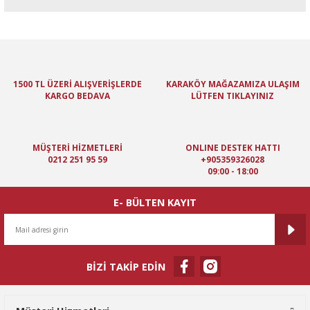
Bu ürünün fiyat bilgisi, resim, ürün açıklamalarında ve diğer
konularda yetersiz gördüğünüz noktaları öneri formunu kullanarak
tarafımıza iletebilirsiniz.
Görüş ve önerileriniz için teşekkür ederiz.
1500 TL ÜZERİ ALIŞVERİŞLERDE
KARAKÖY MAĞAZAMIZA ULAŞIM
KARGO BEDAVA
LÜTFEN TIKLAYINIZ
Ürün resmi kalitesiz, bozuk veya görüntülenemiyor.
Ürün açıklamasında eksik bilgiler bulunuyor.
Ürün bilgilerinde hatalar bulunuyor.
MÜŞTERİ HİZMETLERİ
ONLINE DESTEK HATTI
Ürün fiyatı diğer sitelerden daha pahalı.
0212 251 95 59
+905359326028
09:00 - 18:00
Bu ürüne benzer farklı alternatifler olmalı.
E- BÜLTEN KAYIT
BİZİ TAKİP EDİN
Gönder