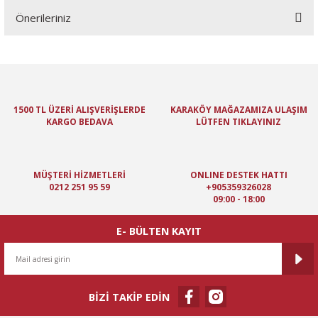
Önerileriniz
Yorum Yaz
Bu ürünün fiyat bilgisi, resim, ürün açıklamalarında ve diğer
konularda yetersiz gördüğünüz noktaları öneri formunu kullanarak
tarafımıza iletebilirsiniz.
Görüş ve önerileriniz için teşekkür ederiz.
1500 TL ÜZERİ ALIŞVERİŞLERDE
KARAKÖY MAĞAZAMIZA ULAŞIM
KARGO BEDAVA
LÜTFEN TIKLAYINIZ
Ürün resmi kalitesiz, bozuk veya görüntülenemiyor.
Ürün açıklamasında eksik bilgiler bulunuyor.
Ürün bilgilerinde hatalar bulunuyor.
MÜŞTERİ HİZMETLERİ
ONLINE DESTEK HATTI
Ürün fiyatı diğer sitelerden daha pahalı.
0212 251 95 59
+905359326028
09:00 - 18:00
Bu ürüne benzer farklı alternatifler olmalı.
E- BÜLTEN KAYIT
BİZİ TAKİP EDİN
Gönder