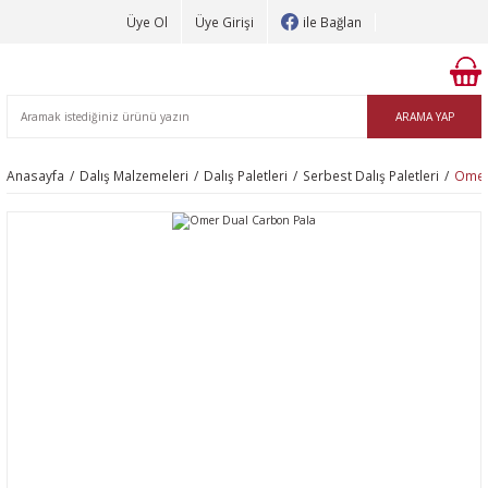
Üye Ol
Üye Girişi
ile Bağlan
ARAMA YAP
Anasayfa
Dalış Malzemeleri
Dalış Paletleri
Serbest Dalış Paletleri
Omer