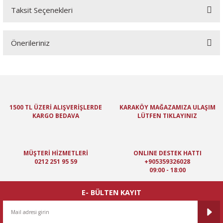
Taksit Seçenekleri
Bu ürüne ilk yorumu siz yapın!
Önerileriniz
Yorum Yaz
Bu ürünün fiyat bilgisi, resim, ürün açıklamalarında ve diğer
konularda yetersiz gördüğünüz noktaları öneri formunu kullanarak
tarafımıza iletebilirsiniz.
Görüş ve önerileriniz için teşekkür ederiz.
1500 TL ÜZERİ ALIŞVERİŞLERDE
KARAKÖY MAĞAZAMIZA ULAŞIM
KARGO BEDAVA
LÜTFEN TIKLAYINIZ
Ürün resmi kalitesiz, bozuk veya görüntülenemiyor.
Ürün açıklamasında eksik bilgiler bulunuyor.
Ürün bilgilerinde hatalar bulunuyor.
MÜŞTERİ HİZMETLERİ
ONLINE DESTEK HATTI
Ürün fiyatı diğer sitelerden daha pahalı.
0212 251 95 59
+905359326028
09:00 - 18:00
Bu ürüne benzer farklı alternatifler olmalı.
E- BÜLTEN KAYIT