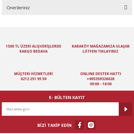
Önerileriniz
Yorum Yaz
Bu ürünün fiyat bilgisi, resim, ürün açıklamalarında ve diğer
konularda yetersiz gördüğünüz noktaları öneri formunu kullanarak
tarafımıza iletebilirsiniz.
Görüş ve önerileriniz için teşekkür ederiz.
1500 TL ÜZERİ ALIŞVERİŞLERDE
KARAKÖY MAĞAZAMIZA ULAŞIM
KARGO BEDAVA
LÜTFEN TIKLAYINIZ
Ürün resmi kalitesiz, bozuk veya görüntülenemiyor.
Ürün açıklamasında eksik bilgiler bulunuyor.
Ürün bilgilerinde hatalar bulunuyor.
MÜŞTERİ HİZMETLERİ
ONLINE DESTEK HATTI
Ürün fiyatı diğer sitelerden daha pahalı.
0212 251 95 59
+905359326028
09:00 - 18:00
Bu ürüne benzer farklı alternatifler olmalı.
E- BÜLTEN KAYIT
BİZİ TAKİP EDİN
Gönder