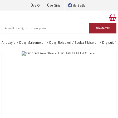
Üye Ol
Üye Girişi
ile Bağlan
ARAMA YAP
Anasayfa
Dalış Malzemeleri
Dalış Elbiseleri
Scuba Elbiseleri
Dry suit (k