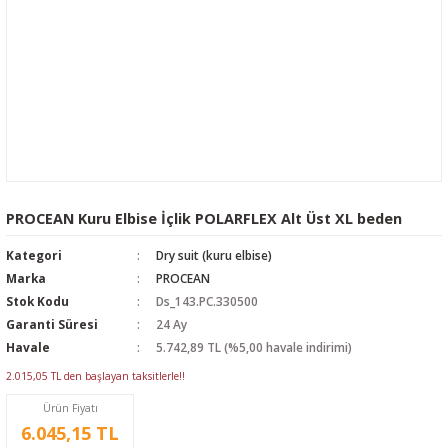
PROCEAN Kuru Elbise İçlik POLARFLEX Alt Üst XL beden
Kategori
Dry suit (kuru elbise)
Marka
PROCEAN
Stok Kodu
Ds_143.PC.330500
Garanti Süresi
24 Ay
Havale
5.742,89 TL (%5,00 havale indirimi)
2.015,05 TL den başlayan taksitlerle!!
Ürün Fiyatı
6.045,15 TL