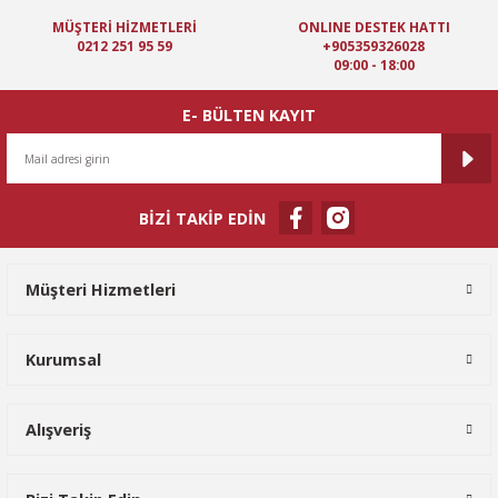
Ürün bilgilerinde hatalar bulunuyor.
MÜŞTERİ HİZMETLERİ
ONLINE DESTEK HATTI
Ürün fiyatı diğer sitelerden daha pahalı.
0212 251 95 59
+905359326028
09:00 - 18:00
Bu ürüne benzer farklı alternatifler olmalı.
E- BÜLTEN KAYIT
BİZİ TAKİP EDİN
Gönder
Müşteri Hizmetleri
Kurumsal
Alışveriş