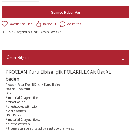
Gelince Haber Ver
Tavsiye Et
Yorum Yaz
Bu ürünü beğendiniz mi? Hemen Paylaşın!
Ürün Bilgisi
PROCEAN Kuru Elbise İçlik POLARFLEX Alt Üst XL
beden
Procean Polar Flex 460 İçlik Kuru Elbise
400 grs undersuit
TOP
* material 2 layers; fleece
* zip at collar
* chestpocket with zip
* 2 slit pockets
TROUSERS
* material 2 layers; fleece
* elastic footstrap
* trousers can be adjusted by elastic cord at waist