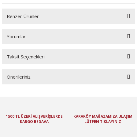
Benzer Ürünler
Yorumlar
Taksit Seçenekleri
Bu ürüne ilk yorumu siz yapın!
Önerileriniz
Yorum Yaz
Bu ürünün fiyat bilgisi, resim, ürün açıklamalarında ve diğer
konularda yetersiz gördüğünüz noktaları öneri formunu kullanarak
tarafımıza iletebilirsiniz.
Görüş ve önerileriniz için teşekkür ederiz.
1500 TL ÜZERİ ALIŞVERİŞLERDE
KARAKÖY MAĞAZAMIZA ULAŞIM
KARGO BEDAVA
LÜTFEN TIKLAYINIZ
Ürün resmi kalitesiz, bozuk veya görüntülenemiyor.
Ürün açıklamasında eksik bilgiler bulunuyor.