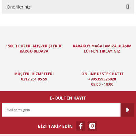
Önerileriniz
Yorum Yaz
Bu ürünün fiyat bilgisi, resim, ürün açıklamalarında ve diğer
konularda yetersiz gördüğünüz noktaları öneri formunu kullanarak
tarafımıza iletebilirsiniz.
Görüş ve önerileriniz için teşekkür ederiz.
1500 TL ÜZERİ ALIŞVERİŞLERDE
KARAKÖY MAĞAZAMIZA ULAŞIM
KARGO BEDAVA
LÜTFEN TIKLAYINIZ
Ürün resmi kalitesiz, bozuk veya görüntülenemiyor.
Ürün açıklamasında eksik bilgiler bulunuyor.
Ürün bilgilerinde hatalar bulunuyor.
MÜŞTERİ HİZMETLERİ
ONLINE DESTEK HATTI
Ürün fiyatı diğer sitelerden daha pahalı.
0212 251 95 59
+905359326028
09:00 - 18:00
Bu ürüne benzer farklı alternatifler olmalı.
E- BÜLTEN KAYIT
BİZİ TAKİP EDİN
Gönder