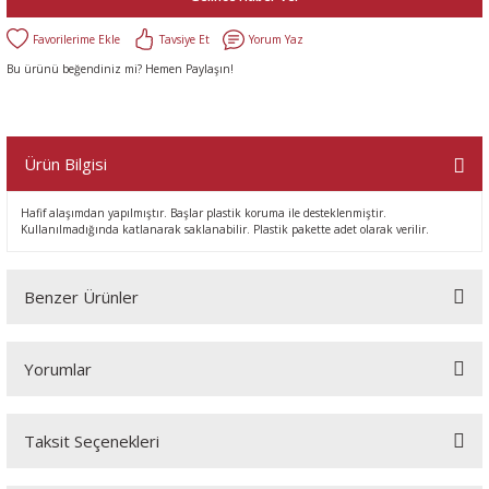
Tavsiye Et
Yorum Yaz
Bu ürünü beğendiniz mi? Hemen Paylaşın!
Ürün Bilgisi
Hafif alaşımdan yapılmıştır. Başlar plastik koruma ile desteklenmiştir.
Kullanılmadığında katlanarak saklanabilir. Plastik pakette adet olarak verilir.
Benzer Ürünler
Yorumlar
Taksit Seçenekleri
Bu ürüne ilk yorumu siz yapın!