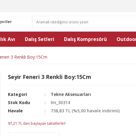
lık Avı
Dalış Setleri
Dalış Kompresörü
Outdoor
Feneri 3 Renkli Boy:15Cm
Seyir Feneri 3 Renkli Boy:15Cm
Kategori
Tekne Aksesuarları
Stok Kodu
lm_30314
Havale
738,83 TL (%5,00 havale indirimi)
97,21 TL den başlayan taksitlerle!!