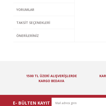
Görüş ve önerileri
YORUMLAR
Ürün resmi kal
Ürün açıklamas
TAKSIT SEÇENEKLERI
Ürün bilgilerin
Ürün fiyatı diğ
ÖNERILERINIZ
Bu ürüne benzer
1500 TL ÜZERİ ALIŞVERİŞLERDE
KAR
KARGO BEDAVA
E- BÜLTEN KAYIT