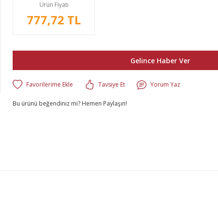
Ürün Fiyatı
777,72 TL
Gelince Haber Ver
Tavsiye Et
Yorum Yaz
Bu ürünü beğendiniz mi? Hemen Paylaşın!
lgisi, resim, ürün açıklamalarında ve diğer konularda yetersiz gördüğünüz n