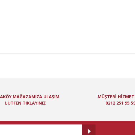
niz için teşekkür ederiz.
Bu ürüne ilk yorumu siz yapın!
itesiz, bozuk veya görüntülenemiyor.
Yorum Yaz
ında eksik bilgiler bulunuyor.
de hatalar bulunuyor.
er sitelerden daha pahalı.
 farklı alternatifler olmalı.
Gönder
AKÖY MAĞAZAMIZA ULAŞIM
MÜŞTERİ HİZMET
LÜTFEN TIKLAYINIZ
0212 251 95 5