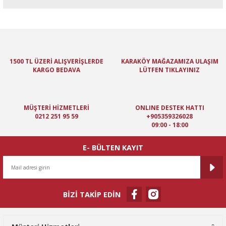
Bu ürünün fiyat bilgisi, resim, ürün açıklamalarında ve diğer
konularda yetersiz gördüğünüz noktaları öneri formunu kullanarak
tarafımıza iletebilirsiniz.
Görüş ve önerileriniz için teşekkür ederiz.
1500 TL ÜZERİ ALIŞVERİŞLERDE
KARAKÖY MAĞAZAMIZA ULAŞIM
KARGO BEDAVA
LÜTFEN TIKLAYINIZ
Ürün resmi kalitesiz, bozuk veya görüntülenemiyor.
Ürün açıklamasında eksik bilgiler bulunuyor.
Ürün bilgilerinde hatalar bulunuyor.
MÜŞTERİ HİZMETLERİ
ONLINE DESTEK HATTI
Ürün fiyatı diğer sitelerden daha pahalı.
0212 251 95 59
+905359326028
09:00 - 18:00
Bu ürüne benzer farklı alternatifler olmalı.
E- BÜLTEN KAYIT
BİZİ TAKİP EDİN
Gönder