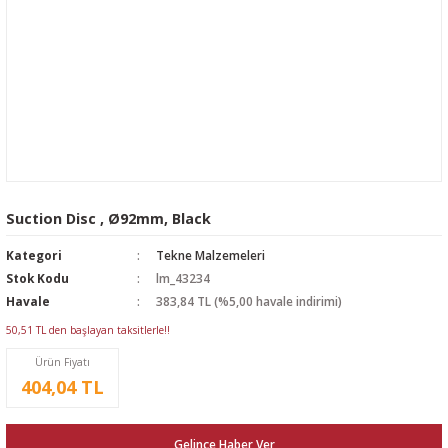
Suction Disc , Ø92mm, Black
Kategori
Tekne Malzemeleri
Stok Kodu
lm_43234
Havale
383,84 TL (%5,00 havale indirimi)
50,51 TL den başlayan taksitlerle!!
Ürün Fiyatı
404,04 TL
Gelince Haber Ver