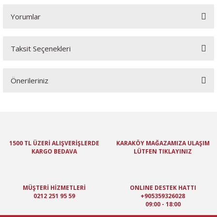
Yorumlar
Taksit Seçenekleri
Bu ürüne ilk yorumu siz yapın!
Önerileriniz
Yorum Yaz
Bu ürünün fiyat bilgisi, resim, ürün açıklamalarında ve diğer
konularda yetersiz gördüğünüz noktaları öneri formunu kullanarak
tarafımıza iletebilirsiniz.
Görüş ve önerileriniz için teşekkür ederiz.
1500 TL ÜZERİ ALIŞVERİŞLERDE
KARAKÖY MAĞAZAMIZA ULAŞIM
KARGO BEDAVA
LÜTFEN TIKLAYINIZ
Ürün resmi kalitesiz, bozuk veya görüntülenemiyor.
Ürün açıklamasında eksik bilgiler bulunuyor.
Ürün bilgilerinde hatalar bulunuyor.
MÜŞTERİ HİZMETLERİ
ONLINE DESTEK HATTI
Ürün fiyatı diğer sitelerden daha pahalı.
0212 251 95 59
+905359326028
09:00 - 18:00
Bu ürüne benzer farklı alternatifler olmalı.