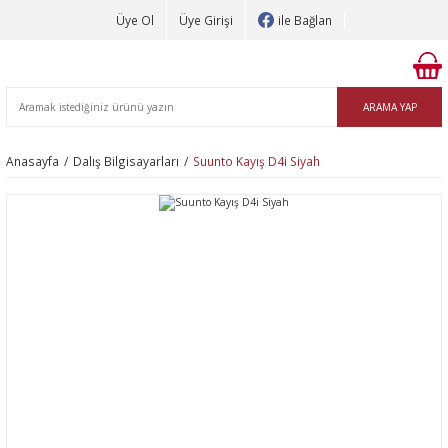
Üye Ol
Üye Girişi
ile Bağlan
ARAMA YAP
Anasayfa
Dalış Bilgisayarları
Suunto Kayış D4i Siyah