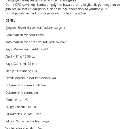
navigasyon ve dış mekân araçlarını bir araya getirir.
Dahili GPS, çevrimdışı haritalar, gelgit ve hava durumu bilgileri ile gün doğumu ve
gün batımı saatleri dalışlarınızı daha bilinçli planlamanıza yardımcı olur.
Dijital pusula ise her koşulda yönünüzü bulmanızı sağlar.
GENEL
Çerçeve (Bezel) Malzemesi: Paslanmaz çelik
Cam Malzemesi: Safir kristal
Kasa Malzemesi: Cam elyaf takviyeli poliamid
Kayış Malzemesi: Elastik tekstil
Ağırlık: 81 g / 2,86 oz
Kayış Genişliği: 22 mm
Menşei: Finlandiya (FI)
Özelleştirilebilir saat kadranları: Var
Dokunmatik ekran kilidi
: Var
Dokunmatik ekran
: Var
Renkli ekran
: Var
Su geçirmezlik: 100 m
Pil göstergesi: yüzde / ikon
Pil tipi: Şarj edilebilir lityum-iyon
Yazılım güncellenebilir
: Var