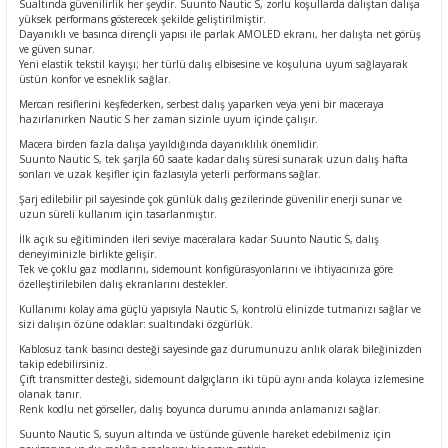
Sualtında güvenilirlik her şeydir. Suunto Nautic S, zorlu koşullarda dalıştan dalışa
yüksek performans gösterecek şekilde geliştirilmiştir.
Dayanıklı ve basınca dirençli yapısı ile parlak AMOLED ekranı, her dalışta net görüş
ve güven sunar.
Yeni elastik tekstil kayışı; her türlü dalış elbisesine ve koşuluna uyum sağlayarak
üstün konfor ve esneklik sağlar.
Mercan resiflerini keşfederken, serbest dalış yaparken veya yeni bir maceraya
hazırlanırken Nautic S her zaman sizinle uyum içinde çalışır.
Macera birden fazla dalışa yayıldığında dayanıklılık önemlidir.
Suunto Nautic S, tek şarjla 60 saate kadar dalış süresi sunarak uzun dalış hafta
sonları ve uzak keşifler için fazlasıyla yeterli performans sağlar.
Şarj edilebilir pil sayesinde çok günlük dalış gezilerinde güvenilir enerji sunar ve
uzun süreli kullanım için tasarlanmıştır.
İlk açık su eğitiminden ileri seviye maceralara kadar Suunto Nautic S, dalış
deneyiminizle birlikte gelişir.
Tek ve çoklu gaz modlarını, sidemount konfigürasyonlarını ve ihtiyacınıza göre
özelleştirilebilen dalış ekranlarını destekler.
Kullanımı kolay ama güçlü yapısıyla Nautic S, kontrolü elinizde tutmanızı sağlar ve
sizi dalışın özüne odaklar: sualtındaki özgürlük.
Kablosuz tank basıncı desteği sayesinde gaz durumunuzu anlık olarak bileğinizden
takip edebilirsiniz.
Çift transmitter desteği, sidemount dalgıçların iki tüpü aynı anda kolayca izlemesine
olanak tanır.
Renk kodlu net görseller, dalış boyunca durumu anında anlamanızı sağlar.
Suunto Nautic S, suyun altında ve üstünde güvenle hareket edebilmeniz için