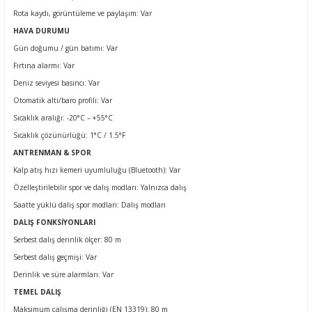
Rota kaydı, görüntüleme ve paylaşım
: Var
HAVA DURUMU
Gün doğumu / gün batımı
: Var
Fırtına alarmı
: Var
Deniz seviyesi basıncı
: Var
Otomatik alti/baro profili
: Var
Sıcaklık aralığı: -20°C – +55°C
Sıcaklık çözünürlüğü: 1°C / 1.5°F
ANTRENMAN & SPOR
Kalp atış hızı kemeri uyumluluğu (Bluetooth)
: Var
Özelleştirilebilir spor ve dalış modları: Yalnızca dalış
Saatte yüklü dalış spor modları: Dalış modları
DALIŞ FONKSİYONLARI
Serbest dalış derinlik ölçer: 80 m
Serbest dalış geçmişi
: Var
Derinlik ve süre alarmları
: Var
TEMEL DALIŞ
Maksimum çalışma derinliği (EN 13319): 80 m