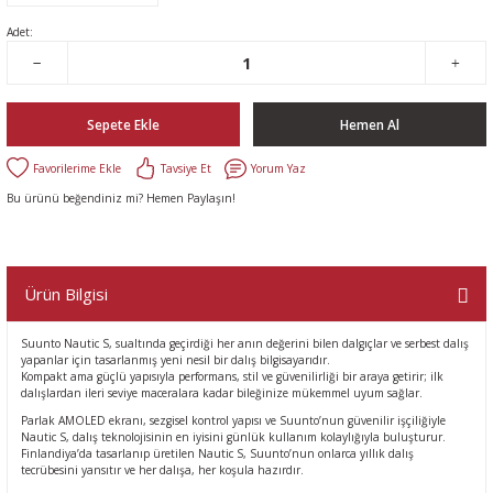
Adet:
Sepete Ekle
Hemen Al
Tavsiye Et
Yorum Yaz
Bu ürünü beğendiniz mi? Hemen Paylaşın!
Ürün Bilgisi
Suunto Nautic S, sualtında geçirdiği her anın değerini bilen dalgıçlar ve serbest dalış
yapanlar için tasarlanmış yeni nesil bir dalış bilgisayarıdır.
Kompakt ama güçlü yapısıyla performans, stil ve güvenilirliği bir araya getirir; ilk
dalışlardan ileri seviye maceralara kadar bileğinize mükemmel uyum sağlar.
Parlak AMOLED ekranı, sezgisel kontrol yapısı ve Suunto’nun güvenilir işçiliğiyle
Nautic S, dalış teknolojisinin en iyisini günlük kullanım kolaylığıyla buluşturur.
Finlandiya’da tasarlanıp üretilen Nautic S, Suunto’nun onlarca yıllık dalış
tecrübesini yansıtır ve her dalışa, her koşula hazırdır.