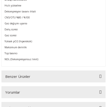
Hızlı yükselme
Dekompresyon tavanı ihlali
CNS/OTU %80 / %100
Gaz değişim uyarısı
Dalış süresi
Gaz süresi
Yüksek pO2 (hiperoksik)
Maksimum derinlik
Tüp basıncı
NDL (Dekompresyonsuz limit)
Benzer Ürünler
Yorumlar