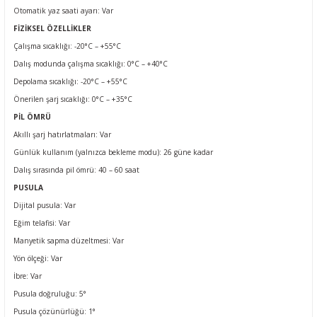
Otomatik yaz saati ayarı
: Var
FİZİKSEL ÖZELLİKLER
Çalışma sıcaklığı: -20°C – +55°C
Dalış modunda çalışma sıcaklığı: 0°C – +40°C
Depolama sıcaklığı: -20°C – +55°C
Önerilen şarj sıcaklığı: 0°C – +35°C
PİL ÖMRÜ
Akıllı şarj hatırlatmaları
: Var
Günlük kullanım (yalnızca bekleme modu): 26 güne kadar
Dalış sırasında pil ömrü: 40 – 60 saat
PUSULA
Dijital pusula
: Var
Eğim telafisi
: Var
Manyetik sapma düzeltmesi
: Var
Yön ölçeği
: Var
İbre
: Var
Pusula doğruluğu: 5°
Pusula çözünürlüğü: 1°