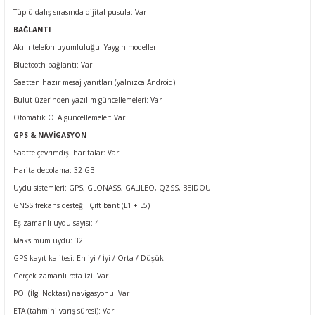
Tüplü dalış sırasında dijital pusula
: Var
BAĞLANTI
Akıllı telefon uyumluluğu: Yaygın modeller
Bluetooth bağlantı
: Var
Saatten hazır mesaj yanıtları (yalnızca Android)
Bulut üzerinden yazılım güncellemeleri
: Var
Otomatik OTA güncellemeler
: Var
GPS & NAVİGASYON
Saatte çevrimdışı haritalar
: Var
Harita depolama: 32 GB
Uydu sistemleri: GPS, GLONASS, GALILEO, QZSS, BEIDOU
GNSS frekans desteği: Çift bant (L1 + L5)
Eş zamanlı uydu sayısı: 4
Maksimum uydu: 32
GPS kayıt kalitesi: En iyi / İyi / Orta / Düşük
Gerçek zamanlı rota izi
: Var
POI (İlgi Noktası) navigasyonu
: Var
ETA (tahmini varış süresi)
: Var