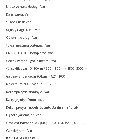
Nitrox ve hava desteği
: Var
Dalış süresi
: Var
Yüzey süresi
: Var
Uçuş yasağı süresi
: Var
Güvenlik durağı
: Var
Yükselme süresi göstergesi
: Var
CNS/OTU (OLF) hesaplama
: Var
Gerçek zamanlı gaz tüketimi
: Var
Yükseklik ayarı: 0–300 m / 300–1500 m / 1500–3000 m
Gaz sayısı: 5’e kadar (Oksijen %21–100)
Maksimum pO2: Manuel 1.0 – 1.6
Dekompresyon planlayıcı
: Var
Dalış geçmişi: Ömür boyu
Dekompresyon modeli: Suunto Bühlmann 16 GF
Kişisel ayarlamalar
: Var
Gradient faktörleri: düşük (10–100), yüksek (50–100)
Gaz değişimi
: Var
DALIŞ ALARMLARI