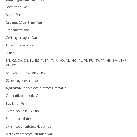
Saat, tarih
: Var
Alarm
: Var
Çift saat (Dual time)
: Var
Kronometre
: Var
Geri sayım sayacı
: Var
Titreşimli uyarı
: Var
Diller:
EN, CS, DA, DE, EL, ES, FI, FR, IT, JA, KO, NL, NO, PL, PT, RU, SV, TR, HE, ZH*, TH*,
ZHTW*
Arka aydınlatma: AMOLED
Sürekli açık ekran
: Var
Ayarlanabilir arka aydınlatma: Otomatik
Otomatik parlaklık
: Var
Tuş kilidi
: Var
Ekran boyutu: 1,43 inç
Ekran tipi: Matris
Ekran çözünürlüğü: 466 x 466
Metrik ve emperyal birimler
: Var