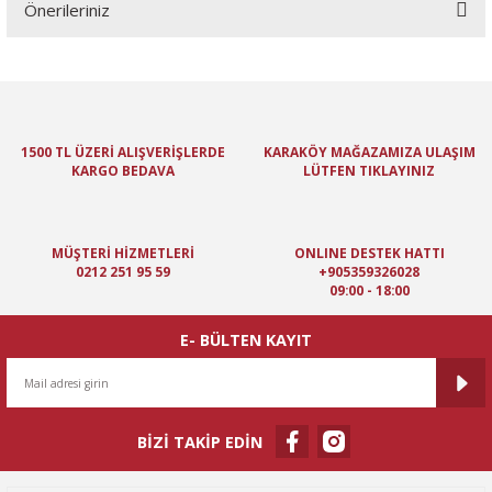
Önerileriniz
Yorum Yaz
Bu ürünün fiyat bilgisi, resim, ürün açıklamalarında ve diğer
konularda yetersiz gördüğünüz noktaları öneri formunu kullanarak
tarafımıza iletebilirsiniz.
Görüş ve önerileriniz için teşekkür ederiz.
1500 TL ÜZERİ ALIŞVERİŞLERDE
KARAKÖY MAĞAZAMIZA ULAŞIM
KARGO BEDAVA
LÜTFEN TIKLAYINIZ
Ürün resmi kalitesiz, bozuk veya görüntülenemiyor.
Ürün açıklamasında eksik bilgiler bulunuyor.
Ürün bilgilerinde hatalar bulunuyor.
MÜŞTERİ HİZMETLERİ
ONLINE DESTEK HATTI
Ürün fiyatı diğer sitelerden daha pahalı.
0212 251 95 59
+905359326028
09:00 - 18:00
Bu ürüne benzer farklı alternatifler olmalı.
E- BÜLTEN KAYIT
BİZİ TAKİP EDİN
Gönder