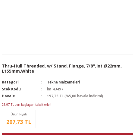
Thru-Hull Threaded, w/ Stand. Flange, 7/8'',Int.Ø22mm,
L155mm,White
Kategori
Tekne Malzemeleri
Stok Kodu
lm_43497
Havale
197,35 TL (%5,00 havale indirimi)
25,97 TL den başlayan taksitlerle!!
Ürün Fiyatı
207,73 TL