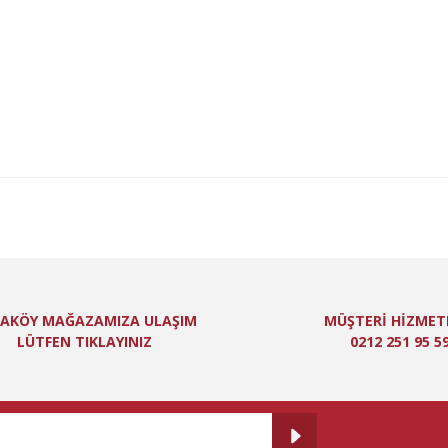
niz için teşekkür ederiz.
Bu ürüne ilk yorumu siz yapın!
itesiz, bozuk veya görüntülenemiyor.
Yorum Yaz
ında eksik bilgiler bulunuyor.
de hatalar bulunuyor.
er sitelerden daha pahalı.
 farklı alternatifler olmalı.
Gönder
AKÖY MAĞAZAMIZA ULAŞIM
MÜŞTERİ HİZMET
LÜTFEN TIKLAYINIZ
0212 251 95 5