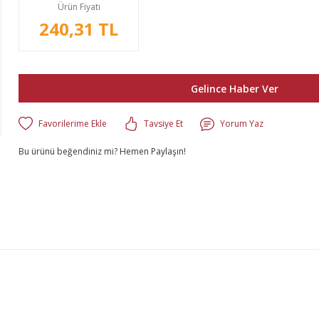
Ürün Fiyatı
240,31 TL
Gelince Haber Ver
Tavsiye Et
Yorum Yaz
Bu ürünü beğendiniz mi? Hemen Paylaşın!
lgisi, resim, ürün açıklamalarında ve diğer konularda yetersiz gördüğünüz n