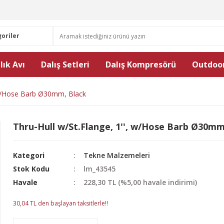
lık Avı
Dalış Setleri
Dalış Kompresörü
Outdoor
, w/Hose Barb Ø30mm, Black
Thru-Hull w/St.Flange, 1'', w/Hose Barb Ø30mm
Kategori
Tekne Malzemeleri
Stok Kodu
lm_43545
Havale
228,30 TL (%5,00 havale indirimi)
30,04 TL den başlayan taksitlerle!!