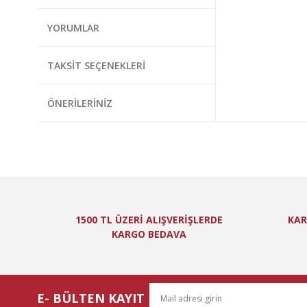
Görüş ve önerileri
YORUMLAR
Ürün resmi kal
Ürün açıklamas
TAKSIT SEÇENEKLERI
Ürün bilgilerin
Ürün fiyatı diğ
ÖNERILERINIZ
Bu ürüne benzer
1500 TL ÜZERİ ALIŞVERİŞLERDE
KAR
KARGO BEDAVA
E- BÜLTEN KAYIT