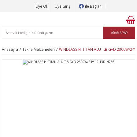
Üye Ol
Üye Girişi
ile Bağlan
ARAMA YAP
Anasayfa
Tekne Malzemeleri
WINDLASS H. TITAN ALU T.B G+D 2300W/24V