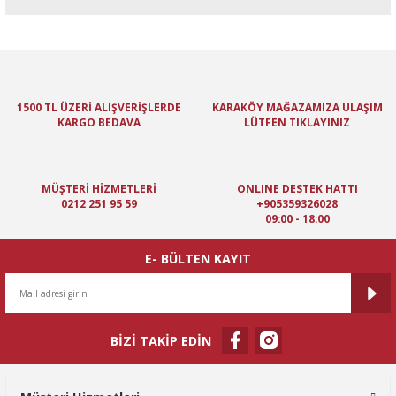
Bu ürünün fiyat bilgisi, resim, ürün açıklamalarında ve diğer
konularda yetersiz gördüğünüz noktaları öneri formunu kullanarak
tarafımıza iletebilirsiniz.
Görüş ve önerileriniz için teşekkür ederiz.
1500 TL ÜZERİ ALIŞVERİŞLERDE
KARAKÖY MAĞAZAMIZA ULAŞIM
KARGO BEDAVA
LÜTFEN TIKLAYINIZ
Ürün resmi kalitesiz, bozuk veya görüntülenemiyor.
Ürün açıklamasında eksik bilgiler bulunuyor.
Ürün bilgilerinde hatalar bulunuyor.
MÜŞTERİ HİZMETLERİ
ONLINE DESTEK HATTI
Ürün fiyatı diğer sitelerden daha pahalı.
0212 251 95 59
+905359326028
09:00 - 18:00
Bu ürüne benzer farklı alternatifler olmalı.
E- BÜLTEN KAYIT
BİZİ TAKİP EDİN
Gönder