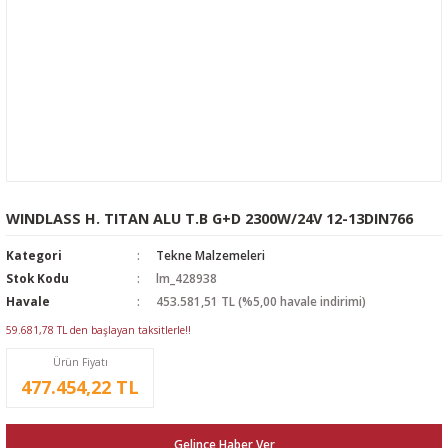
WINDLASS H. TITAN ALU T.B G+D 2300W/24V 12-13DIN766
Kategori
Tekne Malzemeleri
Stok Kodu
lm_428938
Havale
453.581,51 TL (%5,00 havale indirimi)
59.681,78 TL den başlayan taksitlerle!!
Ürün Fiyatı
477.454,22 TL
Gelince Haber Ver