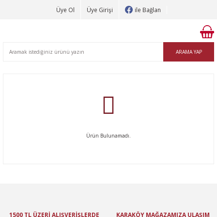
Üye Ol
Üye Girişi
ile Bağlan
ARAMA YAP
Ürün Bulunamadı.
1500 TL ÜZERİ ALIŞVERİŞLERDE
KARAKÖY MAĞAZAMIZA ULAŞIM